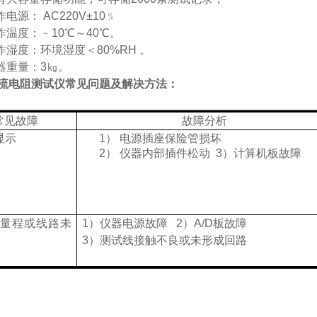
作电源： AC220V±10﹪
作温度：﹣10℃～40℃。
作湿度：环境湿度＜80%RH 。
器重量：3㎏。
流电阻测试仪
常见问题及解决方法：
常见故障
故障分析
显示
1）
电源插座保险管损坏
2） 仪器内部插件松动 3）计算机板故障
超量程或线路未
1）仪器电源故障 2）A/D板故障
3）测试线接触不良或未形成回路