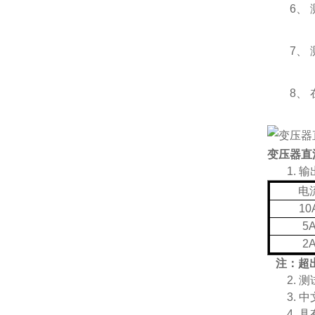
6、 测
7、 测
8、 在
变压器直
1.
输
电
10
5
2
注：超
2.
测
3.
中
4.
具