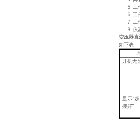
5.
工
6.
工
7.
工
8.
仪
变压器直
如下表
开机无
显示“
接好”