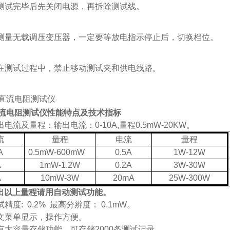
试完毕后先关闭电源，再拆除测试线。
量无载调压变压器，一定要等放电指示停止后，切换档位。
测试过程中，禁止移动测试夹和供电线路。
流电阻测试仪
性能特点及技术指标
出电流及量程：输出电流：0-10A,量程0.5m
W
-20K
W
。
流
量程
电流
量程
A
0.5m
W
-600m
W
0.5A
1
W
-12
W
A
1m
W
-1.2
W
0.2A
3
W
-30
W
A
10m
W
-3
W
20mA
25
W
-300
W
出以上量程请用自动测试功能。
试精度: 0.2% 最高分辨度： 0.1
mW
。
文菜单显示，操作方便。
有大容量存储功能，可存储2000条测试记录，