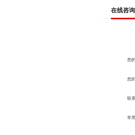
500KV
在线咨询
您
您
联
常