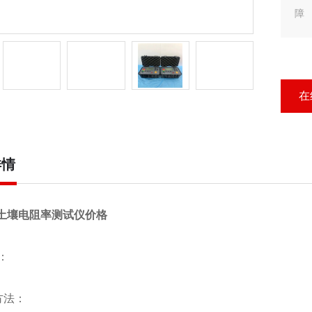
障
在
详情
10土壤电阻率测试仪价格
：
方法：