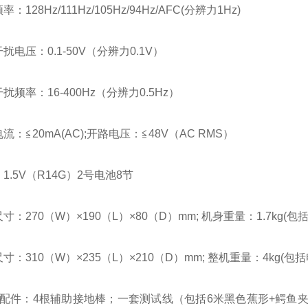
：128Hz/111Hz/105Hz/94Hz/AFC(分辨力1Hz)
扰电压：0.1-50V（分辨力0.1V）
扰频率：16-400Hz（分辨力0.5Hz）
流：≦20mA(AC);开路电压：≦48V（AC RMS）
1.5V（R14G）2号电池8节
寸：270（W）×190（L）×80（D）mm; 机身重量：1.7kg(包
寸：310（W）×235（L）×210（D）mm; 整机重量：4kg(包
准配件：4根辅助接地棒；一套测试线（包括6米黑色蕉形+鳄鱼夹