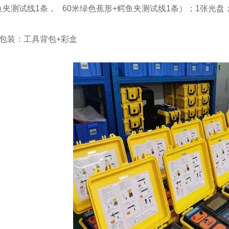
鱼夹测试线1条， 60米绿色蕉形+鳄鱼夹测试线1条）；1张光盘
准包装：工具背包+彩盒