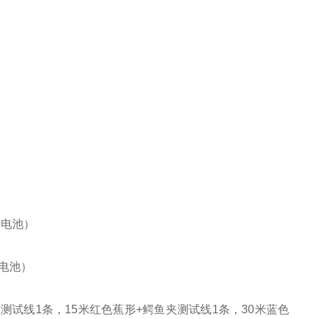
括电池）
括电池）
测试线1条，15米红色蕉形+鳄鱼夹测试线1条，30米蓝色