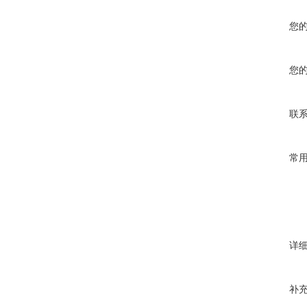
您
您
联
常
详
补