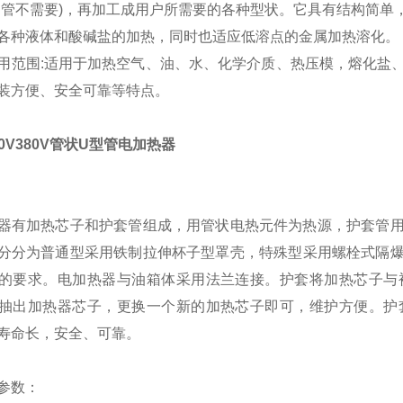
别管不需要)，再加工成用户所需要的各种型状。它具有结构简单
各种液体和酸碱盐的加热，同时也适应低溶点的金属加热溶化。
用范围:适用于加热空气、油、水、化学介质、热压模，熔化盐
装方便、安全可靠等特点。
220V380V管状U型管电加热器
器有加热芯子和护套管组成，用管状电热元件为热源，护套管
分分为普通型采用铁制拉伸杯子型罩壳，特殊型采用螺栓式隔爆型装
的要求。电加热器与油箱体采用法兰连接。护套将加热芯子与
抽出加热器芯子，更换一个新的加热芯子即可，维护方便。护
寿命长，安全、可靠。
参数：