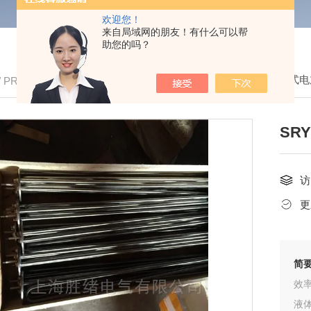
欢迎您！
来自局域网的朋友！有什么可以帮
助您的吗？
我的位置：
首页
>
产品中心
>
护套式电
/ PRODUCTS
SR
访
更
简
效
液