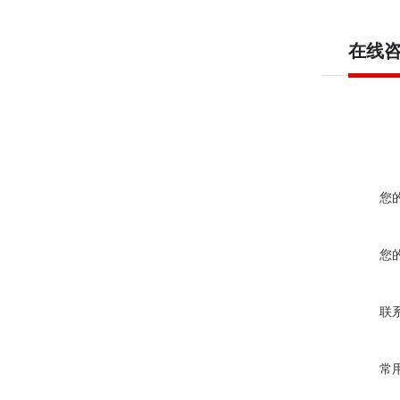
在线
您
您
联
常