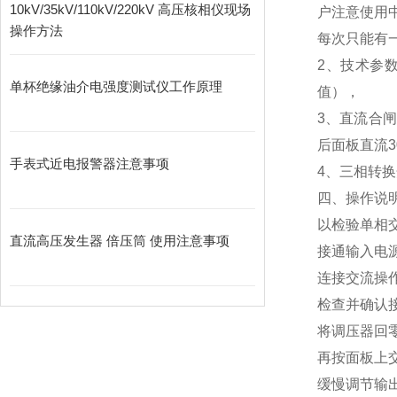
10kV/35kV/110kV/220kV 高压核相仪现场
户注意使用
操作方法
每次只能有
2、技术参数
单杯绝缘油介电强度测试仪工作原理
值），
3、直流合闸
后面板直流3
手表式近电报警器注意事项
4、三相转换
四、操作说
以检验单相
直流高压发生器 倍压筒 使用注意事项
接通输入电源
连接交流操
检查并确认
将调压器回零
再按面板上交
缓慢调节输