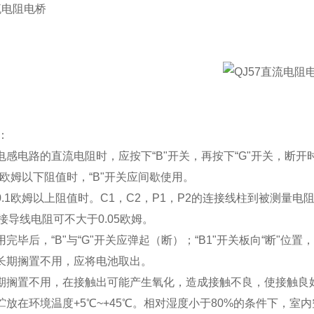
流电阻电桥
：
量电感电路的直流电阻时，应按下“B"开关，再按下“G"开关，断开时
.1欧姆以下阻值时，“B"开关应间歇使用。
0.1欧姆以上阻值时。C1，C2，P1，P2的连接线柱到被测量电阻
接导线电阻可不大于0.05欧姆。
用完毕后，“B"与“G"开关应弹起（断）；“B1"开关板向“断"位
桥长期搁置不用，应将电池取出。
长期搁置不用，在接触出可能产生氧化，造成接触不良，使接触
应贮放在环境温度+5℃~+45℃。相对湿度小于80%的条件下，