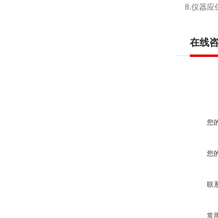
8.仪器
在线
您
您
联
常