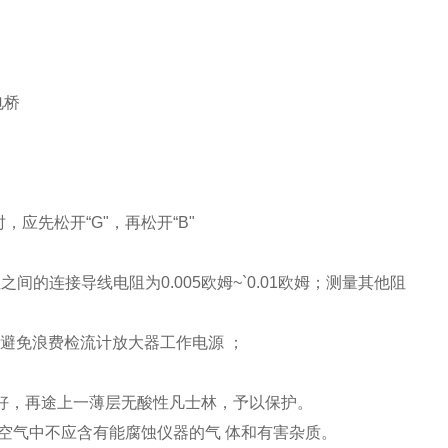
，应先松开“G"，再松开“B"
之间的连接导线电阻为0.005欧姆~`0.01欧姆；测量其他阻
置，避免浪费检流计放大器工作电源 ；
良好，再途上一薄层无酸性凡士林，予以保护。
室内空气中不应含有能腐蚀仪器的气 体和有害杂质。