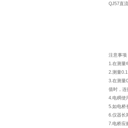
QJ57直
注意事项
1.在测
2.测量0
3.在测量
值时，连
4.电稠使
5.如电
6.仪器
7.电桥