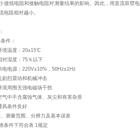
小接线电阻和接触电阻对测量结果的影响。因此，用直流双臂电
流电阻相对越小。
：
用条件：
环境温度：20±15℃
2相对湿度：75％以下
供电电源：220V±10%，50Hz±1Hz
4无剧烈震动和机械冲击
5环境周围无强电磁场干扰
6空气中不含腐蚀气体、灰尘和有害杂质
7通风条件良好
量程、测量范围、分辨力及基本误差
准条件下符合表 1规定