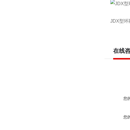
JDX型
在线
您
您