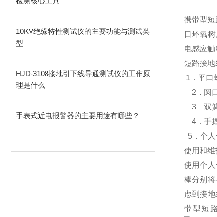
检测核心工具
携带型短
10KV绝缘特性测试仪的主要功能与测试类
口环氧树
型
电感应
短路接
HJD-3108接地引下线导通测试仪的工作原
1．平口
理是什么
2．圆
3．双
手表式近电报警器的主要用途有哪些？
4．手握
5．个人
使用和维
使用个人
棒分别将
虑到接地
带型短