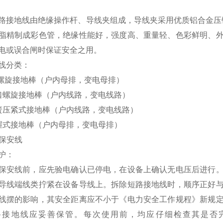
路接地线由绝缘操作杆、导线夹组成，导线夹采用优质铝合金压铸
脂精制成彩色管，绝缘性能好，强度高、重量轻、色彩鲜明、
触电或误合闸时保证安全之用。
地线分类：
螺旋接地棒（户内母排，变电母排）
口螺旋接地棒（户内线路，变电线路）
簧压紧式接地棒（户内线路，变电线路）
式接地棒（户内母排，变电母排）
保安线
护：
保安线前，应先验电确认已停电，在设备上确认无电压后进行
导线端线类拧紧在设备导线上。拆除短路接地线时，顺序正好
线摆的影响，其安全距离应不小于《电力安全工作规程》新规
路接地线应妥善保管。每次使用前，均应仔细检查其是否