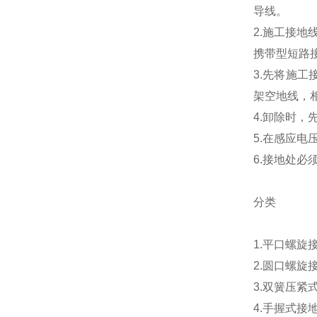
导线。
2.施工接地
携带型短路
3.先将施
架空地线，
4.卸除时
5.在感应
6.接地处必
分类
1.平口螺
2.圆口螺
3.双簧压
4.手握式接