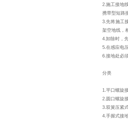
2.施工接地
携带型短路
3.先将施
架空地线，
4.卸除时
5.在感应
6.接地处必
分类
1.平口螺
2.圆口螺
3.双簧压
4.手握式接