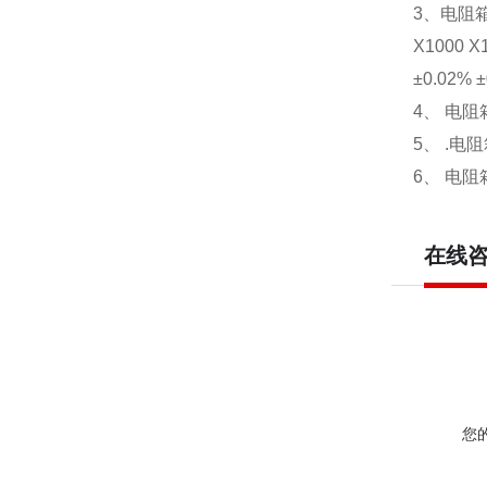
3、电阻
X1000 X1
±0.02% ±
4、 电
5、 .
6、 电
在线
您