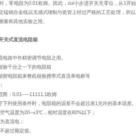
时，零电阻为0.01欧姆。因此，zui小步进开关无零位，从1
定锰铜合金线以无感式绕制与瓷管上经过严格的工艺处理，所以具
测量和其他实验之用。
a型开关式直流电阻箱
直流电路中作精密调节电阻之用。
机校验千分之一下的电阻箱
用精密电阻箱来整机校验携带式直流单电桥等
：
围：0.01-----11111.1欧姆
遵守下列使用条件时，电阻箱的误差不会超过表1允许的基本误差
空气温度为20--±3℃，相对湿度在80%以下；
流为直流电；
率不超过额定值。