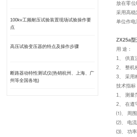
放在零位
采用高稳
100kv工频耐压试验装置现场试验操作要
单位作电
点
ZX25
高压试验变压器的特点及操作步骤
用 途：
1、 供
2、 整
断路器动特性测试仪(热销杭州、上海、广
3、 采
州等全国各地)
技术指标
1、 测量范
2、 在
⑴、 周围
⑵、 电
⑶、 功