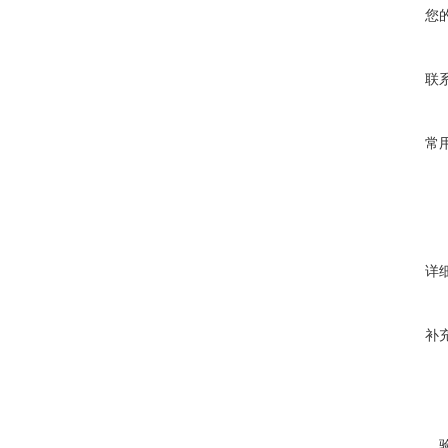
您
联
常
详
补