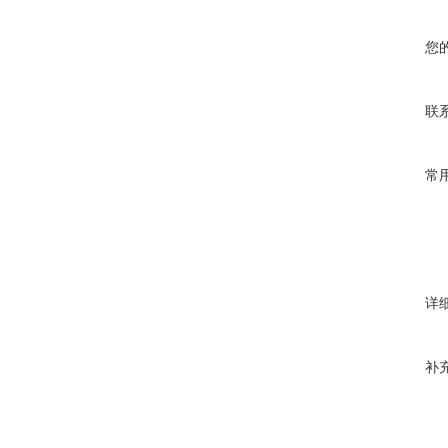
您
联
常
详
补