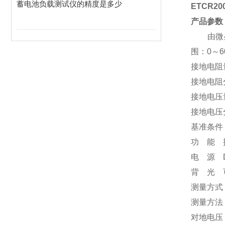
蓄电池负载测试仪的精度是多少
ETCR
产品参数
由微处理
围：0～
接地电阻量程
接地电阻分
接地电压量
接地电压分
基准条件 
功 能 
电 源 D
背 光 
测量方式
测量方法
对地电压