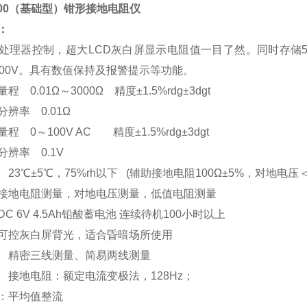
2000（基础型）钳形接地电阻仪
：
器控制，超大LCD灰白屏显示电阻值一目了然。同时存储500组
600V。具有数值保持及报警提示等功能。
 0.01Ω～3000Ω 精度±1.5%rdg±3dgt
辨率 0.01Ω
程 0～100V AC 精度±1.5%rdg±3dgt
辨率 0.1V
23℃±5℃，75%rh以下 (辅助接地电阻100Ω±5%，对地电压＜
接地电阻测量，对地电压测量，低值电阻测量
C 6V 4.5Ah铅酸蓄电池 连续待机100小时以上
可控灰白屏背光，适合昏暗场所使用
 精密三线测量、简易两线测量
 接地电阻：额定电流变极法，128Hz；
：平均值整流