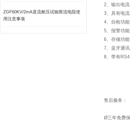
2、输出电
ZGF60KV/2mA直流耐压试验限流电阻使
3、具有电
用注意事项
4、自检功
5、报警功
6、存储功能
7、蓝牙通
8、带有RS
售后服务：
Ø三年免费