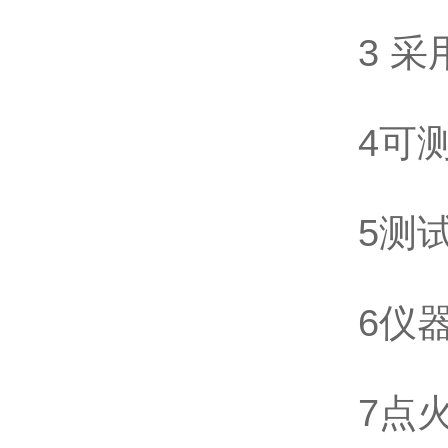
3 
4可
5测
6仪
7点