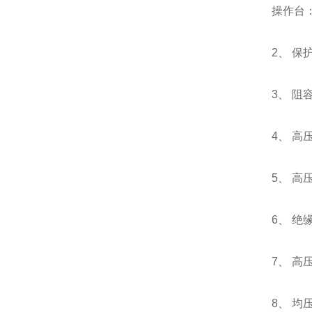
操作台：容量
2、 保护
3、 阻容式
4、 高压直流
5、 高压硅堆
6、 绝缘支架
7、 高压滤波
8、 均