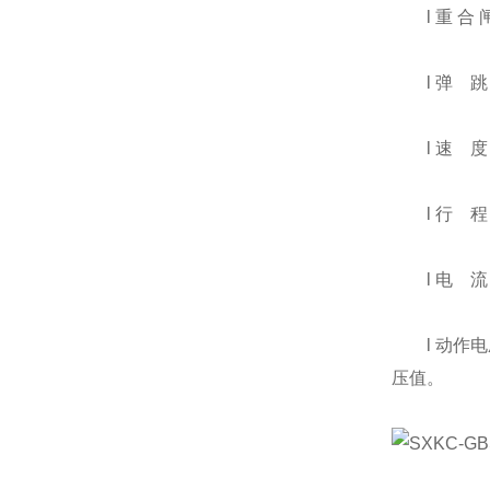
l 重 合 
l 弹 跳
l 速 度
l 行 程
l 电 流
l 动作电压
压值。