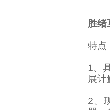
胜绪
特点
1、
展计
2、