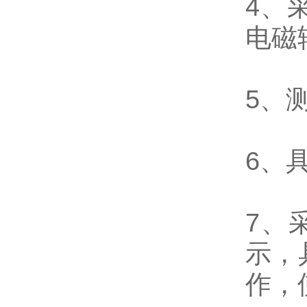
4、
电磁
5、测
6、
7、
示，
作，