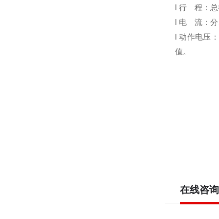
l 行 程
l 电 流
l 动作电压
值。
在线咨询