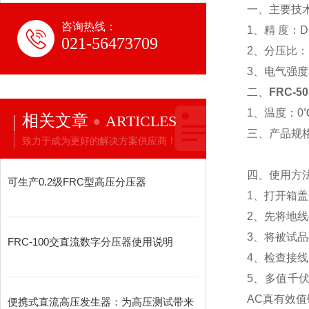
一、主要技
咨询热线：
1、精 度：D
021-56473709
2、分压比：15
3、电气强度
二、
FRC-
1、温度：0
相关文章
ARTICLES
三、产品规格
致力于成为更好的解决方案供应商！
四、使用方
可生产0.2级FRC型高压分压器
1、打开箱
2、先将地
3、将被试
FRC-100交直流数字分压器使用说明
4、检查接
5、多值千伏
AC真有效值
便携式直流高压发生器：为高压测试带来